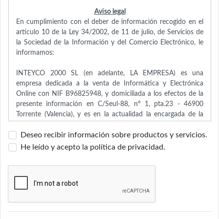
Aviso legal
En cumplimiento con el deber de información recogido en el
artículo 10 de la Ley 34/2002, de 11 de julio, de Servicios de
la Sociedad de la Información y del Comercio Electrónico, le
informamos:
INTEYCO 2000 SL (en adelante, LA EMPRESA) es una
empresa dedicada a la venta de Informática y Electrónica
Online con NIF B96825948, y domiciliada a los efectos de la
presente información en C/Seul-88, nº 1, pta.23 - 46900
Torrente (Valencia), y es en la actualidad la encargada de la
explotación, gestión y funcionamiento del sitio web
Deseo recibir información sobre productos y servicios.
www.inteyco2000.com. Otros datos de contacto que
ponemos a su disposición: inteyco@inteyco2000.com.
He leído y acepto la política de privacidad.
Usuarios
El acceso y/o uso de este portal atribuye la condición de
USUARIO, que acepta, desde dicho acceso y/o uso, las
Condiciones Generales de Uso aquí reflejadas. Las citadas
Condiciones serán de aplicación independientemente de las