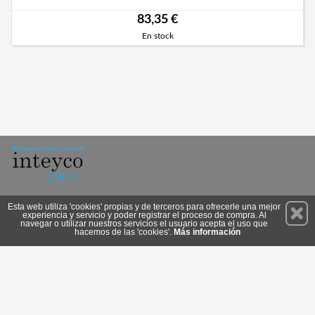
83,35 €
En stock
Permanece atento a nuestras novedades y promociones
Esta web utiliza 'cookies' propias y de terceros para ofrecerle una mejor
experiencia y servicio y poder registrar el proceso de compra. Al
Suscríbete
navegar o utilizar nuestros servicios el usuario acepta el uso que
hacemos de las 'cookies'.
Más información
Privacidad
Condiciones de Uso
Cookies
© 2026 Copyright:
www.inteyco2000.com