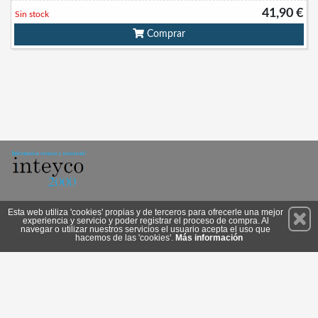
41,90 €
Sin stock
Comprar
Permanece atento a nuestras novedades y promociones
Esta web utiliza 'cookies' propias y de terceros para ofrecerle una mejor
experiencia y servicio y poder registrar el proceso de compra. Al
Suscríbete
navegar o utilizar nuestros servicios el usuario acepta el uso que
hacemos de las 'cookies'.
Más información
Privacidad
Condiciones de Uso
Cookies
© 2026 Copyright:
www.inteyco2000.com