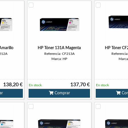
marillo
HP Tóner 131A Magenta
HP Tóner CF
F212A
Referencia: CF213A
Referenci
Marca: HP
Marca
138,20 €
137,70 €
En stock
En stock
ar
Comprar
Com