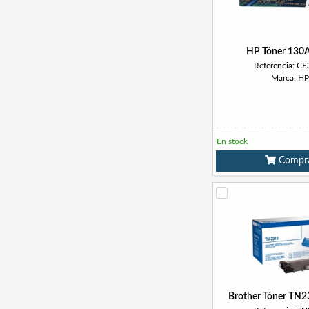
HP Tóner 130
Referencia: C
Marca: HP
En stock
Compr
Brother Tóner TN