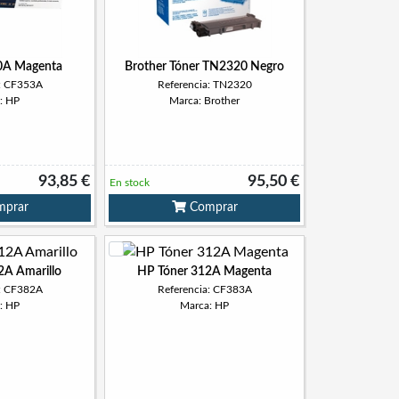
0A Magenta
Brother Tóner TN2320 Negro
a: CF353A
Referencia: TN2320
: HP
Marca: Brother
93,85 €
95,50 €
En stock
prar
Comprar
2A Amarillo
HP Tóner 312A Magenta
a: CF382A
Referencia: CF383A
: HP
Marca: HP