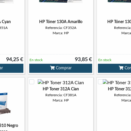
A Cyan
HP Tóner 130A Amarillo
HP Tóner 13
F351A
Referencia: CF352A
Referenci
Marca: HP
Marca
94,25 €
93,85 €
En stock
En stock
ar
Comprar
Com
HP Toner 312A Cian
HP Tóner 31
Referencia: CF381A
Referenci
Marca: HP
Marca
2310 Negro