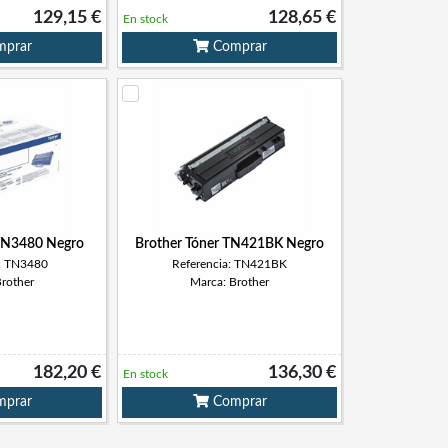
129,15 €
128,65 €
En stock
prar
Comprar
 TN3480 Negro
Brother Tóner TN421BK Negro
a: TN3480
Referencia: TN421BK
Brother
Marca: Brother
182,20 €
136,30 €
En stock
prar
Comprar