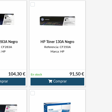
283A Negro
HP Tóner 130A Negro
a: CF283A
Referencia: CF350A
: HP
Marca: HP
104,30 €
91,50 €
En stock
prar
Comprar