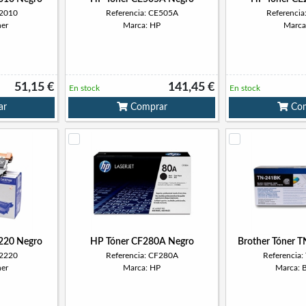
N2010
Referencia: CE505A
Referenci
her
Marca: HP
Marca
51,15 €
141,45 €
En stock
En stock
ar
Comprar
Com
2220 Negro
HP Tóner CF280A Negro
Brother Tóner 
N2220
Referencia: CF280A
Referencia
her
Marca: HP
Marca: 