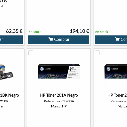
N2310
her
62,35 €
194,10 €
En stock
En stock
ar
Comprar
Com
21BK Negro
HP Tóner 201A Negro
HP Tóner 
321BK
Referencia: CF400A
Referenci
her
Marca: HP
Marca