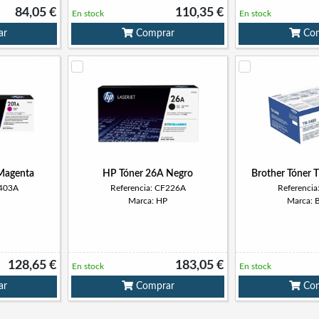
84,05 €
110,35 €
En stock
En stock
ar
Comprar
Com
Magenta
HP Tóner 26A Negro
Brother Tóner
F403A
Referencia: CF226A
Referenci
Marca: HP
Marca: 
128,65 €
183,05 €
En stock
En stock
ar
Comprar
Com