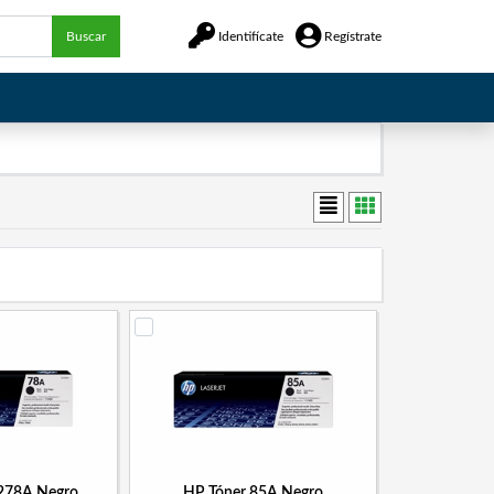
Buscar
Identifícate
Regístrate
278A Negro
HP Tóner 85A Negro