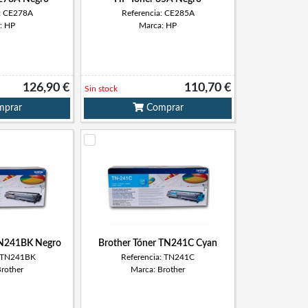
a: CE278A
Referencia: CE285A
: HP
Marca: HP
126,90 €
110,70 €
Sin stock
prar
Comprar
TN241BK Negro
Brother Tóner TN241C Cyan
: TN241BK
Referencia: TN241C
Brother
Marca: Brother