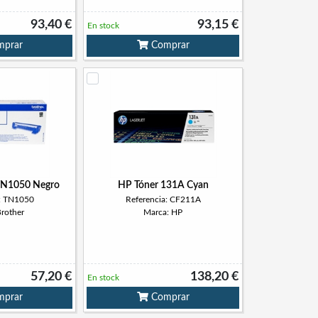
93,40 €
93,15 €
En stock
prar
Comprar
 TN1050 Negro
HP Tóner 131A Cyan
a: TN1050
Referencia: CF211A
Brother
Marca: HP
57,20 €
138,20 €
En stock
prar
Comprar