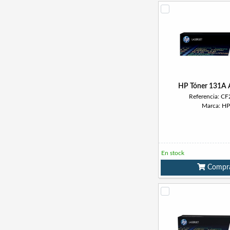
HP Tóner 131A A
Referencia: C
Marca: HP
En stock
Compr