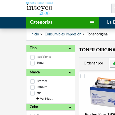
Categorías
La 
Inicio
Consumibles Impresión
Toner original
Tipo
TONER ORIGIN
Recipiente
Toner
Ordenar por
Marca
Brother
Pantum
HP
Ver Más...
Color
Brother Tóner TN