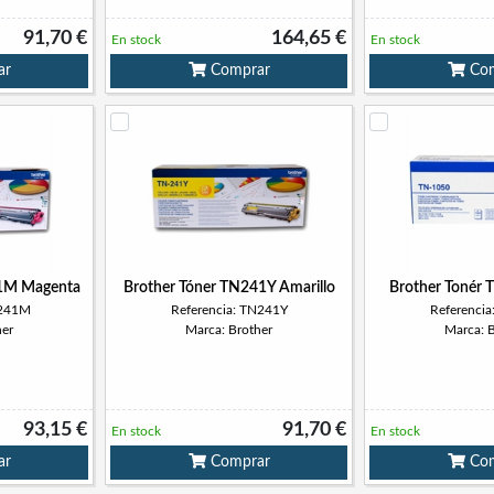
91,70 €
164,65 €
En stock
En stock
ar
Comprar
Com
41M Magenta
Brother Tóner TN241Y Amarillo
Brother Tonér
N241M
Referencia: TN241Y
Referenci
her
Marca: Brother
Marca: 
93,15 €
91,70 €
En stock
En stock
ar
Comprar
Com