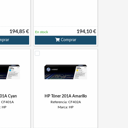
194,85 €
194,10 €
En stock
prar
Comprar
201A Cyan
HP Tóner 201A Amarillo
a: CF401A
Referencia: CF402A
: HP
Marca: HP