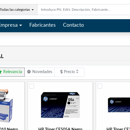
Todas las categorías
Empresa
Fabricantes
Contacto
AL
Relevancia
Novedades
Precio
2010 Negro
HP Tóner CE505A Negro
HP Tóner CE