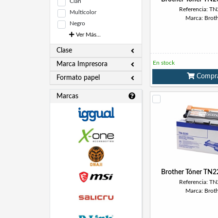
Cian
Referencia: T
Multicolor
Marca: Brot
Negro
Ver Más...
Clase
En stock
Marca Impresora
Compr
Formato papel
Marcas
Brother Tóner TN
Referencia: T
Marca: Brot